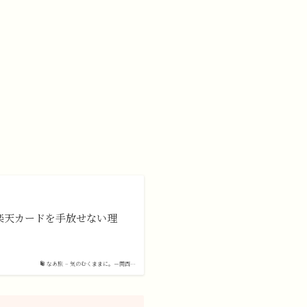
楽天カードを手放せない理
なあ旅 – 気のむくままに。－関西…