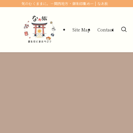
気のむくままに。－関西地方・御朱印集めー | なあ旅
Site Map
Contact