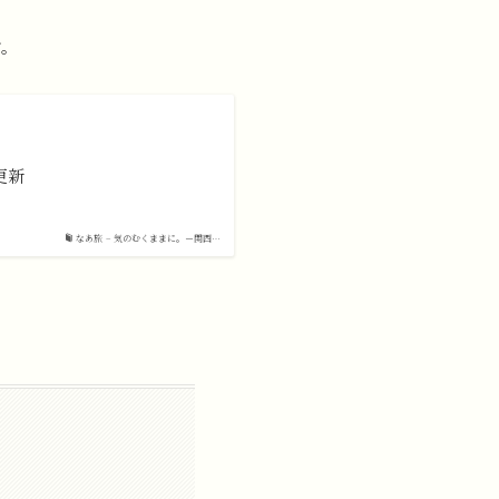
す。
更新
なあ旅 – 気のむくままに。－関西…