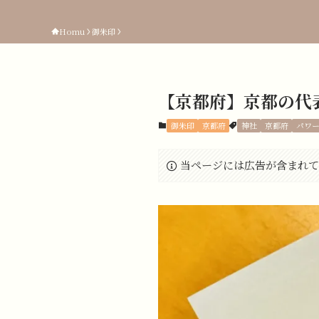
Homu
御朱印
【京都府】京都の代
御朱印
京都府
神社
京都府
パワ
当ページには広告が含まれて