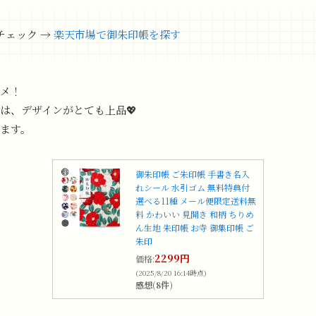
チェック →
楽天市場で御朱印帳を探す
メ！
、デザインがとても上品💖
ます。
御朱印帳 ご朱印帳 手書き名入
れシール 水引ゴム 無料特典付
選べる11種 メール便限定送料無
料 かわいい 見開き 和柄 ちりめ
ん生地 朱印帳 お寺 御集印帳 ご
朱印
2299円
価格:
(2025/8/20 16:14時点)
感想(8件)