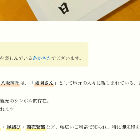
を楽しんでいる
あかさた
でございます。
八阪神社
は、「
祇園さん
」として地元の人々に親しまれている、
観光のシンボル的存在。
れます。
け
・
縁結び
・
商売繁盛
など、幅広いご利益で知られ、特に御朱印を