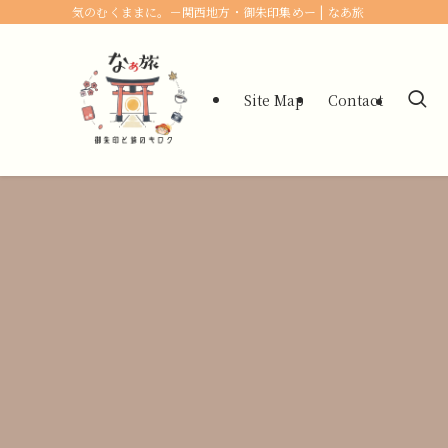
気のむくままに。－関西地方・御朱印集めー | なあ旅
Site Map
Contact