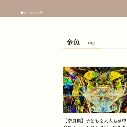
Homu
金魚
金魚
– tag –
【奈良県】子どもも大人も夢中