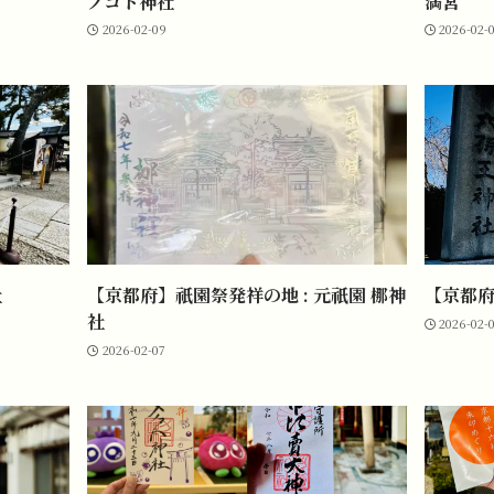
ノコト神社
満宮
2026-02-09
2026-02-
社
【京都府】祇園祭発祥の地 : 元祇園 梛神
【京都府
社
2026-02-
2026-02-07