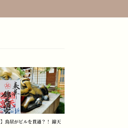
】鳥居がビルを貫通？！ 錦天