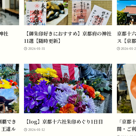
神社
【御朱印好きにおすすめ】京都府の神社
京都十六
11選【随時更新】
ス【京都
2026-01-31
2026-01-
制覇でき
【log】京都十六社朱印めぐり1日目
「京都十
】王道ル
間・ご
2026-01-12