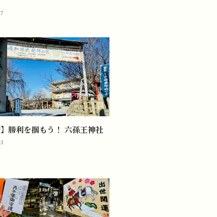
07
】勝利を掴もう！ 六孫王神社
03