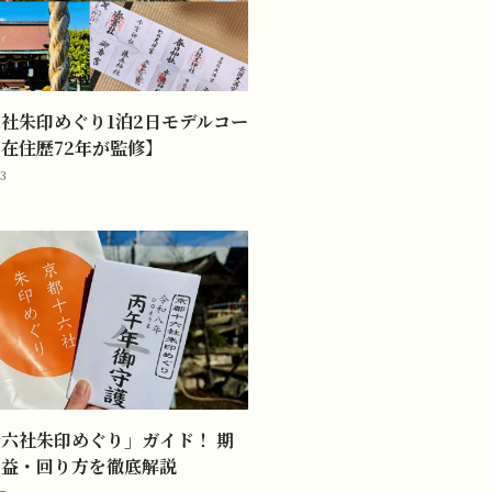
社朱印めぐり1泊2日モデルコー
在住歴72年が監修】
23
六社朱印めぐり」ガイド！ 期
利益・回り方を徹底解説