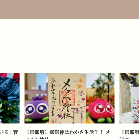
る : 菅
【京都府】御祭神はわかさ生活？！ メ
【京都府