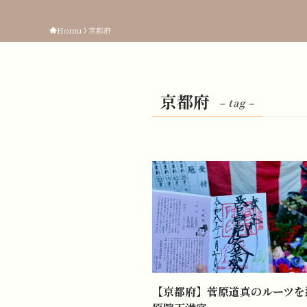
Homu
京都府
京都府
– tag –
【京都府】菅原道真のルーツを辿