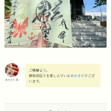
ご機嫌よう。
御朱印巡りを楽しんでいる
あかさた
でござ
あかさた 菜
います。