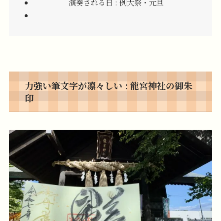
演奏される日 : 例大祭・元旦
力強い筆文字が凛々しい : 龍宮神社の御朱
印