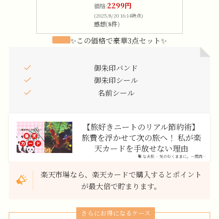
2299円
価格:
(2025/8/20 16:14時点)
感想(8件)
✨この価格で豪華3点セット✨
御朱印バンド
御朱印シール
名前シール
【旅好きニートのリアル節約術】
旅費を浮かせて次の旅へ！ 私が楽
天カードを手放せない理由
なあ旅 – 気のむくままに。－関西…
楽天市場なら、楽天カードで購入するとポイント
が最大倍で貯まります。
さらにお得になるケース