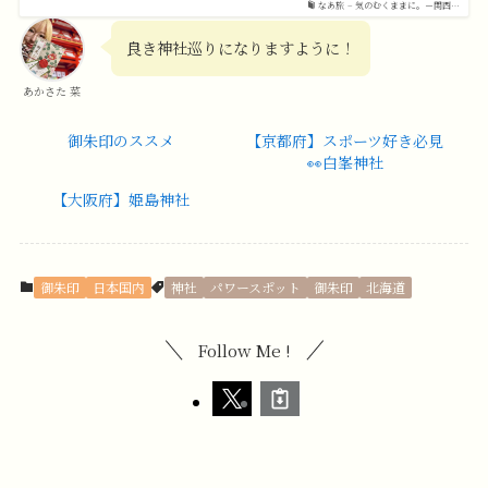
なあ旅 – 気のむくままに。－関西…
良き神社巡りになりますように！
あかさた 菜
御朱印のススメ
【京都府】スポーツ好き必見
👀白峯神社
【大阪府】姫島神社
御朱印
日本国内
神社
パワースポット
御朱印
北海道
Follow Me !