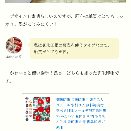
デザインも素晴らしいのですが、肝心の紙質はとてもしっ
かり。墨がにじみにくい！！
私は御朱印帳の裏表を使うタイプなので、
紙質がとても重要。
あかさた 菜
かわいさと使い勝手の良さ、どちらも揃った御朱印帳で
す。
御朱印帳 ご朱印帳 手書き名入
れシール 水引ゴム 無料特典付
選べる11種 メール便限定送料無
料 かわいい 見開き 和柄 ちりめ
ん生地 朱印帳 お寺 御集印帳 ご
朱印