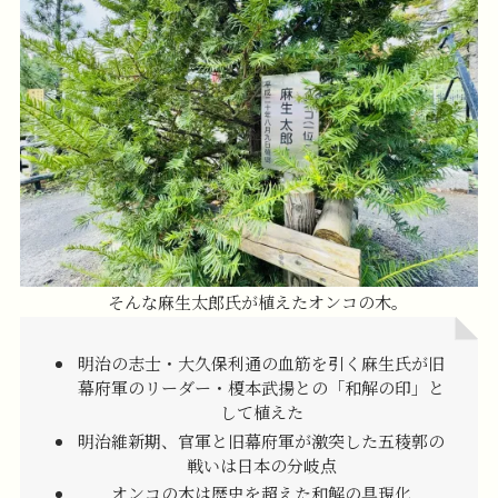
そんな麻生太郎氏が植えたオンコの木。
明治の志士・大久保利通の血筋を引く麻生氏が旧
幕府軍のリーダー・榎本武揚との「和解の印」と
して植えた
明治維新期、官軍と旧幕府軍が激突した五稜郭の
戦いは日本の分岐点
オンコの木は歴史を超えた和解の具現化