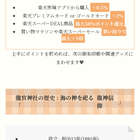
楽天市場アプリから購入
＋0.5％
楽天プレミアムカード or ゴールドカード
＋2％
楽天スーパーDEAL商品
最大50％ポイント還元
買い物マラソンや楽天スーパーセール
買い回りで
最大＋9倍
上手にポイントを貯めれば、次の御朱印帳や関連グッズに
まわせます💖
龍宮神社の歴史 : 海の神を祀る
龍神信
」
「
仰
設立 : 明治13年(1880年)