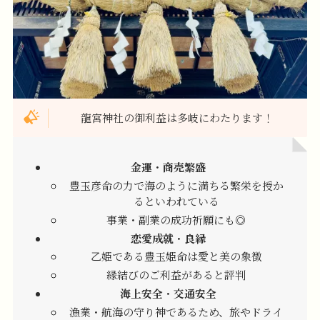
龍宮神社の御利益は多岐にわたります！
金運
・
商売繁盛
豊玉彦命の力で海のように満ちる繁栄を授か
るといわれている
事業・副業の成功祈願にも◎
恋愛成就
・
良縁
乙姫である豊玉姫命は愛と美の象徴
縁結びのご利益があると評判
海上安全
・
交通安全
漁業・航海の守り神であるため、旅やドライ