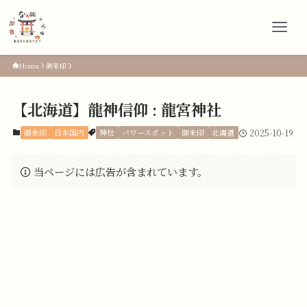
Homu
御朱印
【北海道】龍神信仰 : 龍宮神社
御朱印
日本国内
神社
パワースポット
御朱印
北海道
2025-10-19
当ページには広告が含まれています。