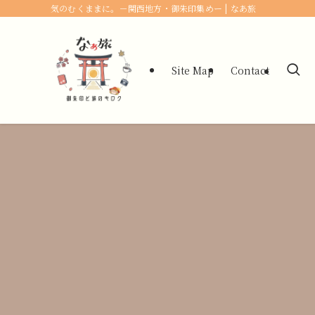
気のむくままに。－関西地方・御朱印集めー | なあ旅
Site Map
Contact