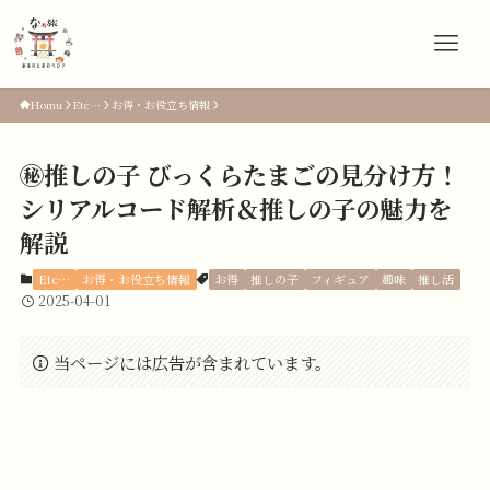
Homu
Etc…
お得・お役立ち情報
㊙️推しの子 びっくらたまごの見分け方！
シリアルコード解析＆推しの子の魅力を
解説
Etc…
お得・お役立ち情報
お得
推しの子
フィギュア
趣味
推し活
2025-04-01
当ページには広告が含まれています。