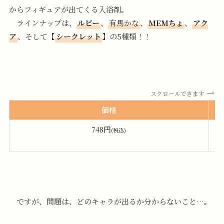
からフィギュアが出てくる入浴剤。
ラインナップは、
ルビー
、
有馬かな
、
MEMちょ
、
アク
ア
、そして【
シークレット
】の5種類！！
スクロールできます
価格
748円
ド
(税込)
の
ですが、問題は、どのキャラが出るか分からないこと…。