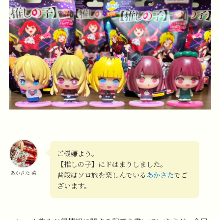
ご機嫌よう。
【推しの子】にドはまりしました。
あかさた 菜
普段はソロ旅を楽しんでいる
あかさた
でご
ざいます。