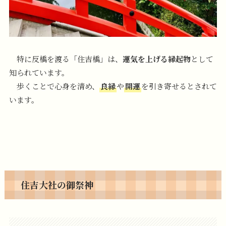
特に反橋を渡る「住吉橋」は、
運気を上げる縁起物
として
知られています。
歩くことで心身を清め、
良縁
や
開運
を引き寄せるとされて
います。
住吉大社の御祭神