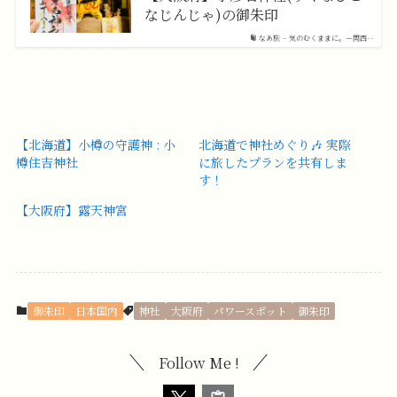
なじんじゃ)の御朱印
なあ旅 – 気のむくままに。－関西…
【北海道】小樽の守護神 : 小
北海道で神社めぐり🎶 実際
樽住吉神社
に旅したプランを共有しま
す！
【大阪府】露天神宮
御朱印
日本国内
神社
大阪府
パワースポット
御朱印
Follow Me !