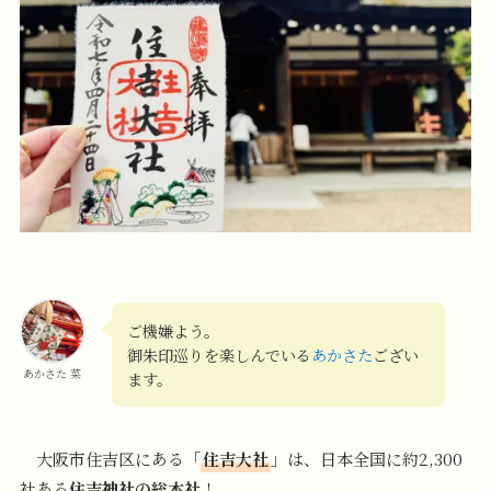
ご機嫌よう。
御朱印巡りを楽しんでいる
あかさた
ござい
あかさた 菜
ます。
大阪市住吉区にある「
住吉大社
」は、日本全国に約2,300
社ある
住吉神社の総本社
！