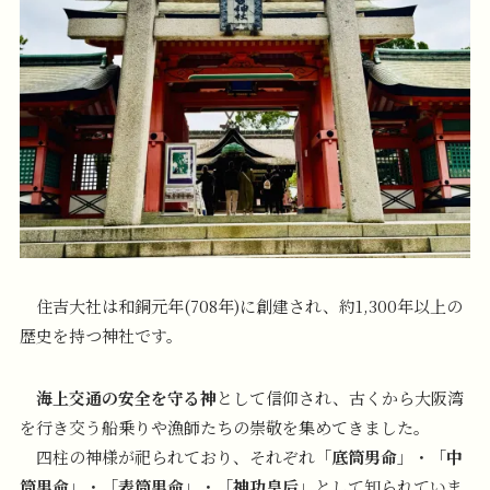
住吉大社は和銅元年(708年)に創建され、約1,300年以上の
歴史を持つ神社です。
海上交通の安全を守る神
として信仰され、古くから大阪湾
を行き交う船乗りや漁師たちの崇敬を集めてきました。
四柱の神様が祀られており、それぞれ「
底筒男命
」・「
中
筒男命
」・「
表筒男命
」・「
神功皇后
」として知られていま