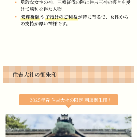
勇敢な女性の神。三韓征伐の際に住吉三神の導きを受
けて勝利を得た人物。
安産祈願
や
子授けのご利益
が特に有名で、
女性から
の支持が厚い
神様です。
住吉大社の御朱印
2025年春 住吉大社の限定 刺繍御朱印！