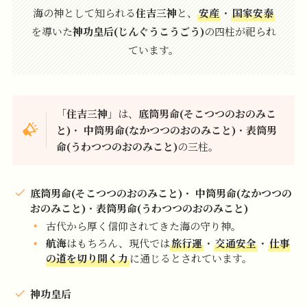
海の神として知られる
住吉三神
と、
安産
・
国家安泰
を導いた
神功皇后(じんぐうこうごう)
の四柱が祀られ
ています。
「
住吉三神
」は、
底筒男命(そこつつのおのみこ
と)
・
中筒男命(なかつつのおのみこと)
・
表筒男
命(うわつつのおのみこと)
の三柱。
底筒男命(そこつつのおのみこと)
・
中筒男命(なかつつの
おのみこと)
・
表筒男命(うわつつのおのみこと)
古代から厚く信仰されてきた海の守り神。
航海
はもちろん、現代では
旅行運
・
交通安全
・
仕事
の道を切り開く力
に通じるとされています。
神功皇后