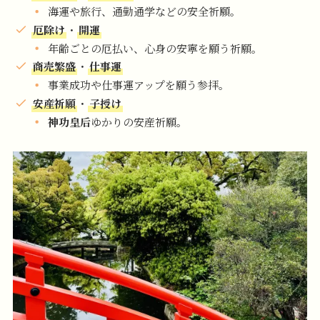
海運や旅行、通勤通学などの安全祈願。
厄除け
・
開運
年齢ごとの厄払い、心身の安寧を願う祈願。
商売繁盛
・
仕事運
事業成功や仕事運アップを願う参拝。
安産祈願
・
子授け
神功皇后
ゆかりの安産祈願。