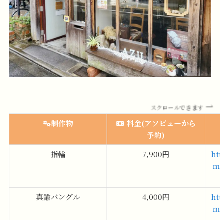
スクロールできます
制作物
料金(アソビューから
予約)
指輪
7,900円
ht
m
真鍮バングル
4,000円
ht
m