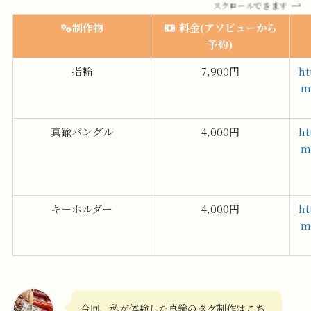
スクロールできます
制作物
料金(アソビューから
予約)
指輪
7,900円
ht
m
真鍮バングル
4,000円
ht
m
キーホルダー
4,000円
ht
m
今回、私が体験した真鍮のタグ制作はこち