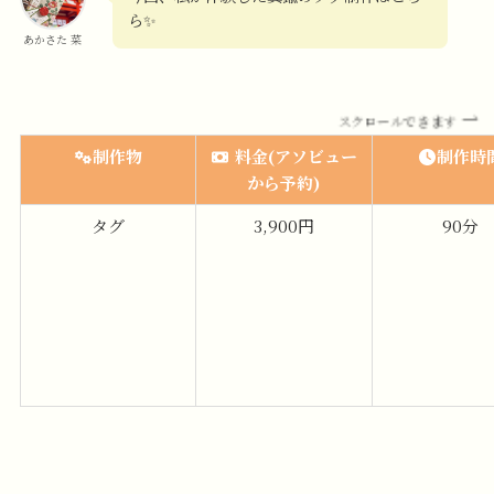
ら✨
あかさた 菜
スクロールできます
制作物
料金(アソビュー
制作時
から予約)
タグ
3,900円
90分