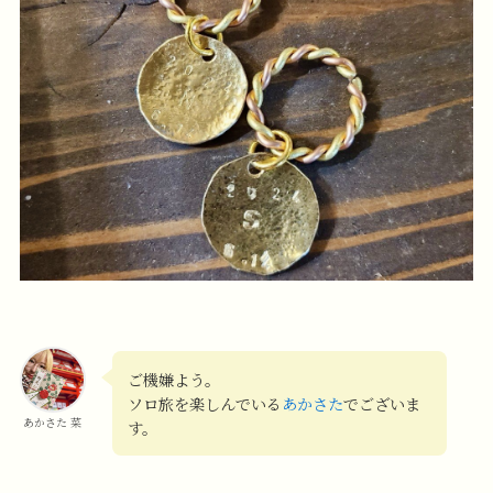
ご機嫌よう。
ソロ旅を楽しんでいる
あかさた
でございま
あかさた 菜
す。